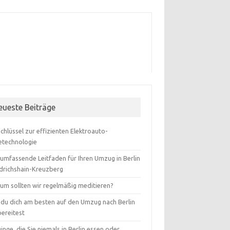
eueste Beiträge
Schlüssel zur effizienten Elektroauto-
etechnologie
 umfassende Leitfaden für Ihren Umzug in Berlin
edrichshain-Kreuzberg
um sollten wir regelmäßig meditieren?
 du dich am besten auf den Umzug nach Berlin
bereitest
inge, die Sie niemals in Berlin essen oder