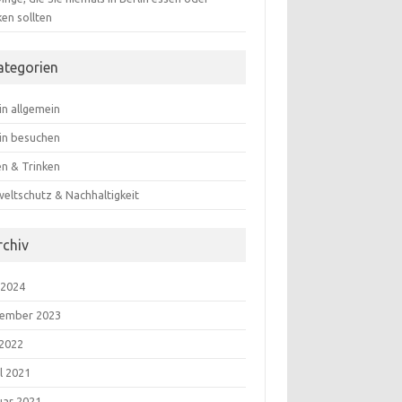
ken sollten
ategorien
in allgemein
lin besuchen
en & Trinken
eltschutz & Nachhaltigkeit
rchiv
 2024
ember 2023
 2022
l 2021
uar 2021