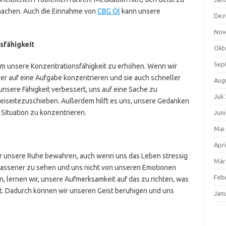
machen. Auch die Einnahme von
CBG Öl
kann unsere
Dez
Nov
sfähigkeit
Okt
Sep
 um unsere Konzentrationsfähigkeit zu erhöhen. Wenn wir
er auf eine Aufgabe konzentrieren und sie auch schneller
Aug
 unsere Fähigkeit verbessert, uns auf eine Sache zu
Juli
eiseitezuschieben. Außerdem hilft es uns, unsere Gedanken
 Situation zu konzentrieren.
Jun
Mai
Apri
r unsere Ruhe bewahren, auch wenn uns das Leben stressig
Mär
gelassener zu sehen und uns nicht von unseren Emotionen
Feb
, lernen wir, unsere Aufmerksamkeit auf das zu richten, was
st. Dadurch können wir unseren Geist beruhigen und uns
Jan
g