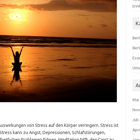
trin
K
Berl
Ber
Ess
Umw
A
Mai
Nov
Juli
uswirkungen von Stress auf den Körper verringern. Stress ist
Apri
el Stress kann zu Angst, Depressionen, Schlafstörungen,
tlichen Problemen führen. Meditation hilft, den Geist zu
Jan