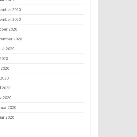
ember 2020
ember 2020
ober 2020
tember 2020
ust 2020
 2020
i 2020
 2020
l 2020
z 2020
ruar 2020
uar 2020