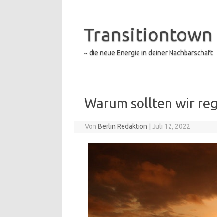
Zum
Inhalt
springen
Transitiontown
~ die neue Energie in deiner Nachbarschaft
Warum sollten wir re
Von
Berlin Redaktion
|
Juli 12, 2022