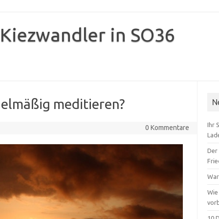
 Kiezwandler in SO36
gelmäßig meditieren?
N
Ihr 
0 Kommentare
Lad
Der
Fri
War
Wie
vor
10 D