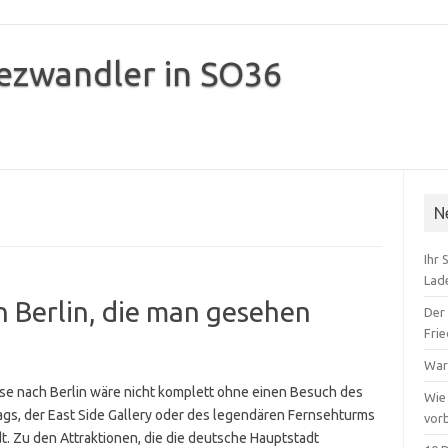
iezwandler in SO36
Zum Inhalt springen
N
Ihr 
Lad
 Berlin, die man gesehen
Der
Fri
War
ise nach Berlin wäre nicht komplett ohne einen Besuch des
Wie
ags, der East Side Gallery oder des legendären Fernsehturms
vor
t. Zu den Attraktionen, die die deutsche Hauptstadt