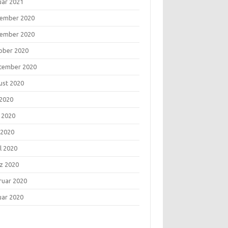
uar 2021
ember 2020
ember 2020
ober 2020
tember 2020
ust 2020
 2020
i 2020
 2020
l 2020
z 2020
ruar 2020
uar 2020