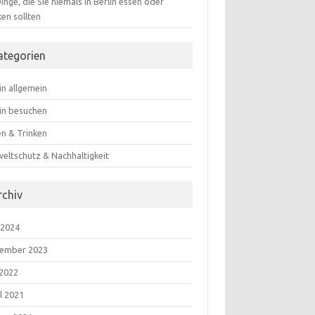
inge, die Sie niemals in Berlin essen oder
ken sollten
ategorien
in allgemein
lin besuchen
en & Trinken
eltschutz & Nachhaltigkeit
rchiv
 2024
ember 2023
 2022
l 2021