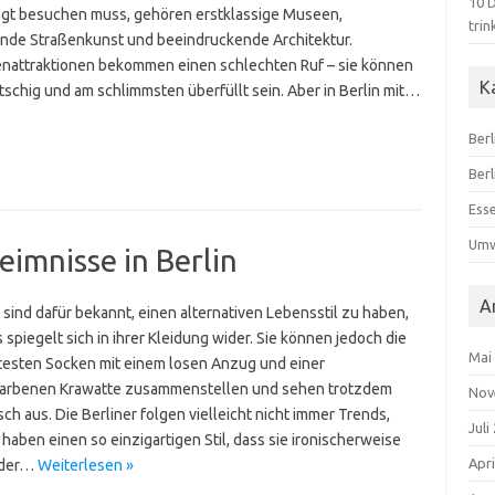
10 D
gt besuchen muss, gehören erstklassige Museen,
trin
ende Straßenkunst und beeindruckende Architektur.
enattraktionen bekommen einen schlechten Ruf – sie können
K
itschig und am schlimmsten überfüllt sein. Aber in Berlin mit…
Berl
Ber
Ess
Umw
imnisse in Berlin
A
 sind dafür bekannt, einen alternativen Lebensstil zu haben,
 spiegelt sich in ihrer Kleidung wider. Sie können jedoch die
Mai
testen Socken mit einem losen Anzug und einer
arbenen Krawatte zusammenstellen und sehen trotzdem
Nov
sch aus. Die Berliner folgen vielleicht nicht immer Trends,
Juli
 haben einen so einzigartigen Stil, dass sie ironischerweise
Apri
 der…
Weiterlesen »