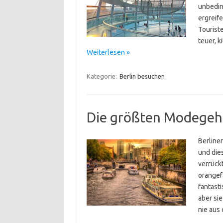
unbedin
ergreif
Tourist
teuer, k
Weiterlesen »
Kategorie:
Berlin besuchen
Die größten Modegehe
Berliner
und dies
verrück
orangef
fantasti
aber sie
nie aus