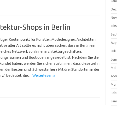
Jan
Dez
Nov
tektur-Shops in Berlin
Okt
Sep
htiger Knotenpunkt für Künstler, Modedesigner, Architekten
Aug
tive aller Art sollte es nicht überraschen, dass in Berlin ein
Juli
eiches Netzwerk von Innenarchitekturgeschäften,
lungsräumen und Boutiquen angesiedelt ist. Nachdem Sie die
Jun
rkundet haben, werden Sie sicher zustimmen, dass diese zehn
Mai
ten der Besten sind. Schwesterherz Mit drei Standorten in der
erz“ bedeutet, die…
Weiterlesen »
Apri
Mär
Feb
Jan