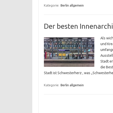
Kategorie:
Berlin allgemein
Der besten Innenarchi
Als wic
und Krea
umfangr
Ausstel
Stadt e
die Bes
Stadt ist Schwesterherz , was „Schwesterh
Kategorie:
Berlin allgemein