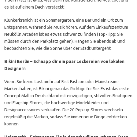
T
sein Platz ist alles, was Berlin ist; künstlerisch, nervös, cool und
es ist auf einem Dach versteckt!.
Klunkerkranich ist
ein Sommergarten, eine Bar und ein Ort zum
Entspannen, während Sie Musik hören. Auf dem Einkaufszentrum
Neukölln Arcaden ist es etwas schwer zu finden (Top-Tipp: Sie
müssen durch den Parkplatz gehen). Hängen Sie abends ab und
beobachten Sie, wie die Sonne über der Stadt untergeht.
Bikini Berlin – Schnapp dir ein paar Leckereien von lokalen
Designern
Wenn Sie keine Lust mehr auf Fast Fashion oder Mainstream-
Marken haben, ist Bikini genau das Richtige für Sie.
Es ist das erste
Concept Mall in Deutschland mit einzigartigen, stilvollen Boutiquen
und Flagship-Stores, die hochwertige Modekleider und
Designaccessoires verkaufen. Die 20 Pop-up-Stores wechseln
regelmäßig die Marken, sodass Sie immer neue Dinge entdecken
können.