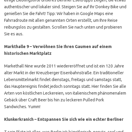
einige Lieblingsorte unseres Berliner Eseltrupps zeigen, die etwas
authentischer und lokaler sind. Steigen Sie auf Ihr Donkey Bike und
genießen Sie die Fahrt! Tipp: Wir haben in Google Maps eine
Fahrradroute mit allen genannten Orten erstellt, um Ihre Reise
reibungslos zu gestalten. Scrollen Sie nach unten und probieren
Sie es aus.
Markthalle 9 – Verwöhnen Sie Ihren Gaumen auf einem
historischen Marktplatz
Markethall Nine wurde 2011 wiedereröffnet und ist ein 120 Jahre
alter Markt in der
Kreuzberger Eisenbahnstraße. Ein traditioneller
Lebensmittelmarkt findet dienstags, freitags und samstags statt,
das Hauptereignis findet jedoch sonntags statt. Hier finden Sie alle
Arten von köstlichen Leckereien, von italienischem phänomenalem
Gebäck über Craft Beer bis hin zu leckeren Pulled Pork
Sandwiches. Yumm!
Klunkerkranich – Entspannen Sie sich wie ein echter Berliner