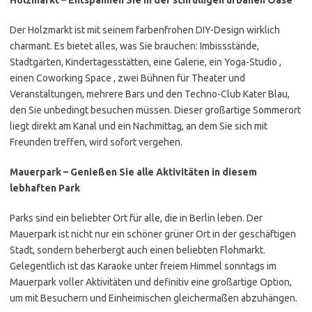
Holzmarkt
– Entspannen Sie in
der schrulligen urbanen Oase
Der Holzmarkt ist mit seinem farbenfrohen DIY-Design wirklich
charmant. Es bietet alles, was Sie brauchen: Imbissstände,
Stadtgärten, Kindertagesstätten, eine Galerie, ein
Yoga-Studio
,
einen
Coworking Space
, zwei Bühnen für Theater und
Veranstaltungen, mehrere Bars und den Techno-Club Kater Blau,
den Sie unbedingt besuchen müssen. Dieser großartige Sommerort
liegt direkt am Kanal und ein Nachmittag, an dem Sie sich mit
Freunden treffen, wird sofort vergehen.
Mauerpark – Genießen Sie alle Aktivitäten in diesem
lebhaften Park
Parks sind ein beliebter Ort für alle, die in Berlin leben. Der
Mauerpark ist nicht nur ein schöner grüner Ort in der geschäftigen
Stadt, sondern beherbergt auch einen beliebten Flohmarkt.
Gelegentlich ist das Karaoke unter freiem Himmel sonntags im
Mauerpark voller Aktivitäten und definitiv eine großartige Option,
um mit Besuchern und Einheimischen gleichermaßen abzuhängen.